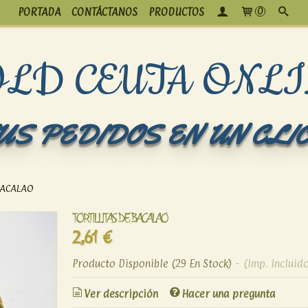
PORTADA
CONTÁCTANOS
PRODUCTOS
0
OLD CEUTA ONLI
US PEDIDOS EN UN CLI
BACALAO
TORTILLITAS DE BACALAO
2,61 €
Producto Disponible
(29 En Stock)
-
(Imp. Incluido
Ver descripción
Hacer una pregunta