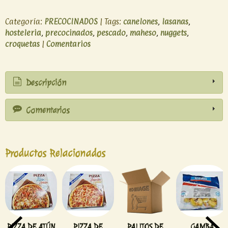
Categoría:
PRECOCINADOS
|
Tags:
canelones
lasanas
hosteleria
precocinados
pescado
maheso
nuggets
croquetas
|
Comentarios
Descripción
Comentarios
Productos Relacionados
PIZZA DE ATÚN
PIZZA DE
PALITOS DE
GAMBA