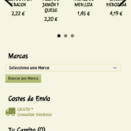
Y BACON
JAMÓN Y
MERLUZA
REBOZADA
QUESO
2,22 €
1,45 €
4,19 €
2,20 €
Marcas
Costes de Envío
GRATIS *
Consultar Destinos
Tu Carrito (0)