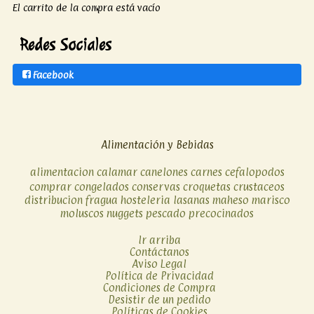
El carrito de la compra está vacío
Redes Sociales
Facebook
Alimentación y Bebidas
alimentacion
calamar
canelones
carnes
cefalopodos
comprar
congelados
conservas
croquetas
crustaceos
distribucion
fragua
hosteleria
lasanas
maheso
marisco
moluscos
nuggets
pescado
precocinados
Ir arriba
Contáctanos
Aviso Legal
Política de Privacidad
Condiciones de Compra
Desistir de un pedido
Políticas de Cookies