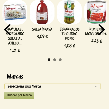
FRAYULAS :
SALSA BRAVA
ESPARRAGOS
PIMIENTO
SUCEDANEO
TRIGUERO
MORRON TIRAS
3,09 €
GULAS AL
PICNIC
4,43 €
AJILLO...
1,08 €
1,21 €
Marcas