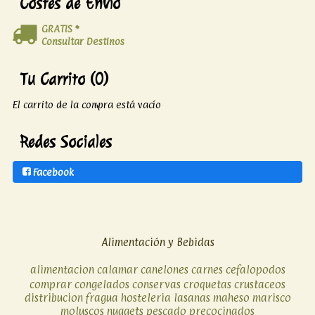
Costes de Envío
GRATIS *
Consultar Destinos
Tu Carrito (0)
El carrito de la compra está vacío
Redes Sociales
Facebook
Alimentación y Bebidas
alimentacion
calamar
canelones
carnes
cefalopodos
comprar
congelados
conservas
croquetas
crustaceos
distribucion
fragua
hosteleria
lasanas
maheso
marisco
moluscos
nuggets
pescado
precocinados