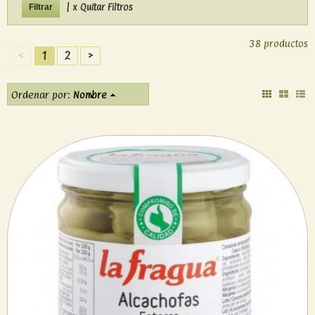
|
x Quitar Filtros
38 productos
<
1
2
>
Ordenar por:
Nombre