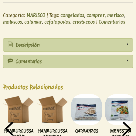
Categoría:
MARISCO
|
Tags:
congelados
comprar
marisco
moluscos
calamar
cefalopodos
crustaceos
|
Comentarios
Descripción
Comentarios
Productos Relacionados
HAMBURGUESA
HAMBURGUESA
GARBANZOS
MENESTRA