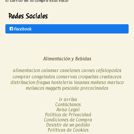
El carrito de la compra está vacío
Redes Sociales
Facebook
Alimentación y Bebidas
alimentacion
calamar
canelones
carnes
cefalopodos
comprar
congelados
conservas
croquetas
crustaceos
distribucion
fragua
hosteleria
lasanas
maheso
marisco
moluscos
nuggets
pescado
precocinados
Ir arriba
Contáctanos
Aviso Legal
Política de Privacidad
Condiciones de Compra
Desistir de un pedido
Políticas de Cookies