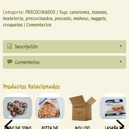
Categoría:
PRECOCINADOS
|
Tags:
canelones
lasanas
hosteleria
precocinados
pescado
maheso
nuggets
croquetas
|
Comentarios
Descripción
Comentarios
Productos Relacionados
RABO DE TORO
PIZZA DE
ROLLITO
LASAÑA DE