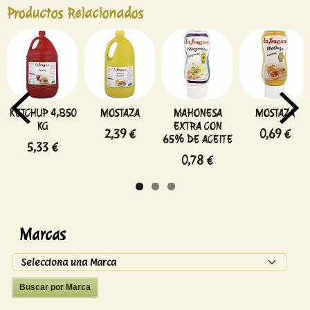
Productos Relacionados
KETCHUP 4,850
MOSTAZA
MAHONESA
MOSTAZA
KG
EXTRA CON
2,39 €
0,69 €
65% DE ACEITE
5,33 €
0,78 €
Marcas