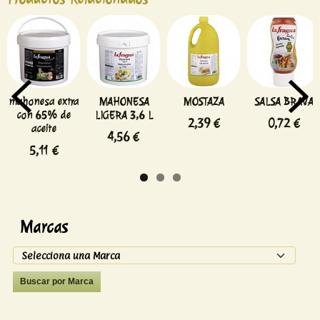
mahonesa extra
MAHONESA
MOSTAZA
SALSA BRAVA
con 65% de
LIGERA 3,6 L
2,39 €
0,72 €
aceite
4,56 €
5,11 €
Marcas